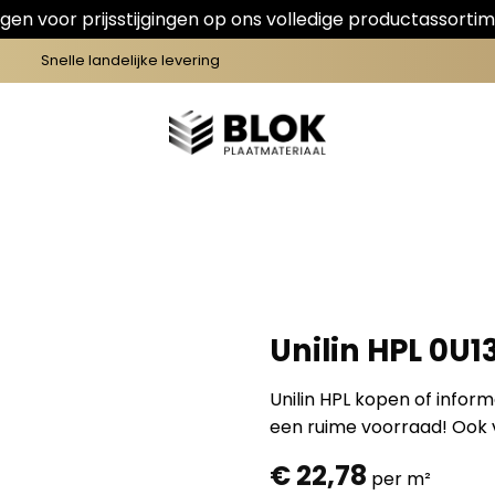
en voor prijsstijgingen op ons volledige productassortim
Snelle landelijke levering
Unilin HPL 0U1
Unilin HPL kopen of infor
een ruime voorraad! Ook v
€
22,78
per m²