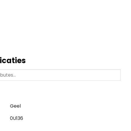
icaties
Geel
0U136