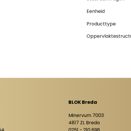
Eenheid
Producttype
Oppervlaktestruct
BLOK Breda
8
Minervum 7003
4817 ZL Breda
54
0251 - 210 698