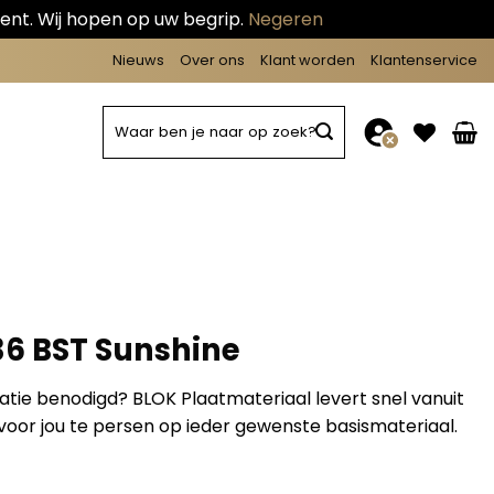
ent. Wij hopen op uw begrip.
Negeren
Nieuws
Over ons
Klant worden
Klantenservice
Zoeken
naar:
36 BST Sunshine
matie benodigd? BLOK Plaatmateriaal levert snel vanuit
oor jou te persen op ieder gewenste basismateriaal.