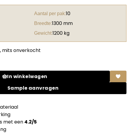
10
Aantal per pak:
1300 mm
Breedte:
1200 kg
Gewicht:
, mits onverkocht
ine aantal
In winkelwagen
Sample aanvragen
teriaal
king
ns met een
4.2/5
ing