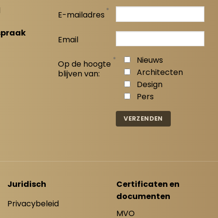
l
*
E-mailadres
spraak
Email
*
Nieuws
Op de hoogte
Architecten
blijven van:
Design
Pers
Juridisch
Certificaten en
documenten
Privacybeleid
MVO