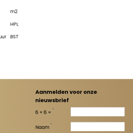
m2
HPL
uur
BST
Aanmelden voor onze
nieuwsbrief
*
6 + 6 =
*
Naam