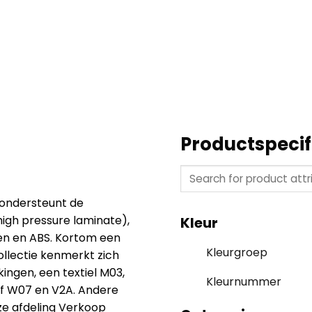
Productspecif
 ondersteunt de
high pressure laminate),
Kleur
n en ABS. Kortom een
Kleurgroep
llectie kenmerkt zich
ingen, een textiel M03,
Kleurnummer
rf W07 en V2A. Andere
nze afdeling Verkoop