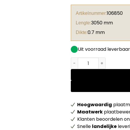
106850
Artikelnummer:
3050 mm
Lengte:
0.7 mm
Dikte:
Uit voorraad leverbaar
Unilin HPL 0U136 BST Sunsh
Hoogwaardig
plaatma
Maatwerk
plaatbewer
Klanten beoordelen o
Snelle
landelijke
lever