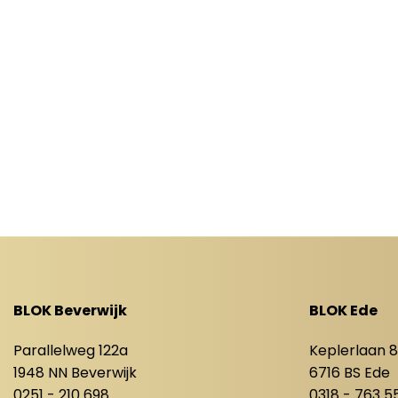
BLOK Beverwijk
BLOK Ede
Parallelweg 122a
Keplerlaan 
1948 NN Beverwijk
6716 BS Ede
0251 - 210 698
0318 - 763 5