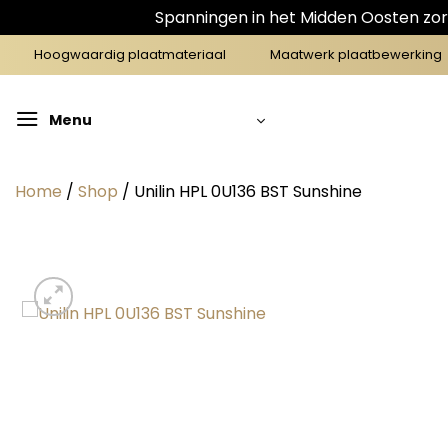
Spanningen in het Midden Oosten zorg
Ga
Hoogwaardig plaatmateriaal
Maatwerk plaatbewerking
naar
inhoud
Menu
Home
/
Shop
/
Unilin HPL 0U136 BST Sunshine