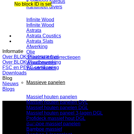
Kantfineer Nørdus
No block ID is set
Kantfineer divers
Infinite Wood
Infinite Wood
Astrata
Astrata Coustics
Astrata Slats
Afwerking
Informatie
Olie
Over BLOK Plaatmateriaal
Shinnoki 4.0 correctiepen
Over BLOK Plaatbewerking
Woodcoustics
FSC en PEFC certificering
Woodcoustics
Downloads
Blog
Massieve panelen
Nieuws
Blogs
Massief houten panelen
Massief houten panelen GVL
Massief houten panelen DGL
Massief houten paneel 3-lagen DGL
Profideck massief hout DGL
BLOK Beverwijk
Bamboe massief panelen
Bamboe massief
Parallelweg 122a