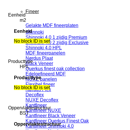
Fineer
Eenheid
m2
Gelakte MDF fineerplaten
Eenheid
Shinnoki
Shinnoki 4.0 1 zijdig Premium
No block ID is set
Shinnoki 4.0 2 zijdig Exclusive
Shinnoki 4.0 HPL
MDF fineerpanelen
Nørdus Plaat
Producttype
Black Veneer
HPL
Querkus finest oak collection
Edelgefineerd MDF
Producttype
NUXE panelen
Flexibel fineer
No block ID is set
Nørdus Flex
Decoflex
NUXE Decoflex
Kantfineer
Oppervlaktestructuur
Kantfineer NUXE
BST
Kantfineer Black Veneer
Kantfineer Querkus Finest Oak
Oppervlaktestructuur
Kantfineer Shinnoki 4.0