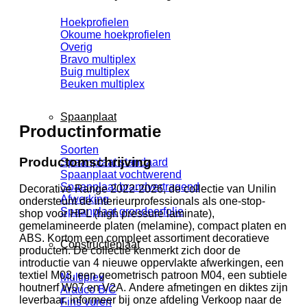
Hoekprofielen
Okoume hoekprofielen
Overig
Bravo multiplex
Buig multiplex
Beuken multiplex
Spaanplaat
Productinformatie
Soorten
Productomschrijving
Spaanplaat standaard
Spaanplaat vochtwerend
Spaanplaat brandvertragend
Decorative Range 2022-2026, de collectie van Unilin
Afwerking
ondersteunt de interieurprofessionals als one-stop-
Spaanplaat grondeerfolie
shop voor HPL (high pressure laminate),
gemelamineerde platen (melamine), compact platen en
ABS. Kortom een compleet assortiment decoratieve
Constructieplaat
producten. De collectie kenmerkt zich door de
introductie van 4 nieuwe oppervlakte afwerkingen, een
textiel M03, een geometrisch patroon M04, een subtiele
Multiplex
houtnerf W07 en V2A. Andere afmetingen en diktes zijn
Arauco B/C
leverbaar, informeer bij onze afdeling Verkoop naar de
Fins vuren