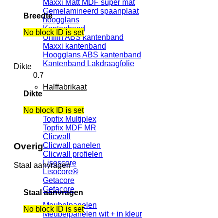
Maxxi Matt MDF super mat
Gemelamineerd spaanplaat
Breedte
hoogglans
Kantenband
No block ID is set
Unilin ABS kantenband
Maxxi kantenband
Hoogglans ABS kantenband
Kantenband Lakdraagfolie
Dikte
0.7
Halffabrikaat
Dikte
No block ID is set
Topfix
Topfix Multiplex
Topfix MDF MR
Clicwall
Clicwall panelen
Overig
Clicwall profielen
Lisoscore
Staal aanvragen
Lisocore®
Getacore
Getacore
Staal aanvragen
Meubelpanelen
No block ID is set
Meubelpanelen wit + in kleur