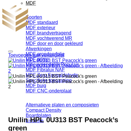
MDF
Soorten
MDF standaard
MDF exterieur
MDF brandvertragend
MDF vochtwerend MR
MDF door en door gekleurd
Afwerkingen
MDF grondeerfolie
Toevoegen aan verlanglijst
MDF prime
Milieuvriendelijk
MDF Fibralux NAF
MDF Zero Formaldehyde
Specifieke toepassing
MDF buig
MDF CNC-onderplaat
Alternatieve platen en composieten
Compact Density
Boardplaten
Unilin HPL 0U313 BST Peacock’s
Lisocore
green