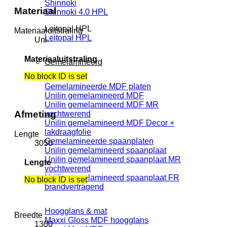
Shinnoki
Materiaal
Shinnoki 4.0 HPL
Leitopal HPL
Materiaaluitstraling
Leitopal HPL
Uni
Materiaaluitstraling
Gemelamineerd
No block ID is set
Gemelamineerde MDF platen
Unilin gemelamineerd MDF
Unilin gemelamineerd MDF MR
Afmeting
vochtwerend
Unilin gemelamineerd MDF Decor +
lakdraagfolie
Lengte
Gemelamineerde spaanplaten
3050
Unilin gemelamineerd spaanplaat
Unilin gemelamineerd spaanplaat MR
Lengte
vochtwerend
Unilin gemelamineerd spaanplaat FR
No block ID is set
brandvertragend
Hoogglans & mat
Breedte
Maxxi Gloss MDF hoogglans
1300