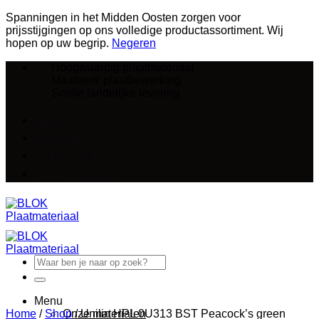
Spanningen in het Midden Oosten zorgen voor
prijsstijgingen op ons volledige productassortiment. Wij
hopen op uw begrip.
Negeren
Ga
Hoogwaardig plaatmateriaal
naar
Maatwerk plaatbewerking
inhoud
Snelle landelijke levering
Nieuws
Over ons
Klant worden
Klantenservice
Zoeken
naar:
Menu
Home
/
Shop
Onze materialen
/
Unilin HPL 0U313 BST Peacock’s green