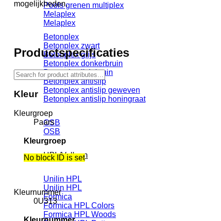
mogelijkheden.
Pools grenen multiplex
Melaplex
Melaplex
Betonplex
Betonplex zwart
Productspecificaties
Betonplex grijs
Betonplex donkerbruin
Betonplex lichtbruin
Betonplex antislip
Betonplex antislip geweven
Kleur
Betonplex antislip honingraat
Kleurgroep
Paars
OSB
OSB
Kleurgroep
HPL/Volkern
No block ID is set
Unilin HPL
Unilin HPL
Kleurnummer
Formica
0U313
Formica HPL Colors
Formica HPL Woods
Kleurnummer