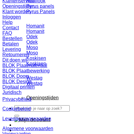
Reallook
Klantenservice
Pyrus panels
Openingstijden
Pyrus Panels
Klant worden
Inloggen
Help
Homanit
Contact
Homanit
FAQ
Odek
Bestellen
Odek
Betalen
Moso
Levering
Moso
Retourneren
Koskisen
Dit doen wij
Koskisen
BLOK Plaatmateriaal
BLOK Plaatbewerking
BLOK Doors
Westag
BLOK Design
Westag
Digitaal printen
Juridisch
Openingstijden
Privacybeleid
Zoeken
Cookiebeleid
naar:
Leveringsvoorwaarden
Algemene voorwaarden
Voorwaarden