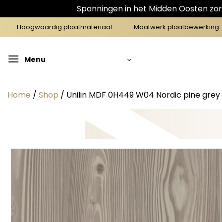
Spanningen in het Midden Oosten zorg
Ga
Hoogwaardig plaatmateriaal
Maatwerk plaatbewerking
naar
inhoud
Menu
Home
/
Shop
/
Unilin MDF 0H449 W04 Nordic pine grey