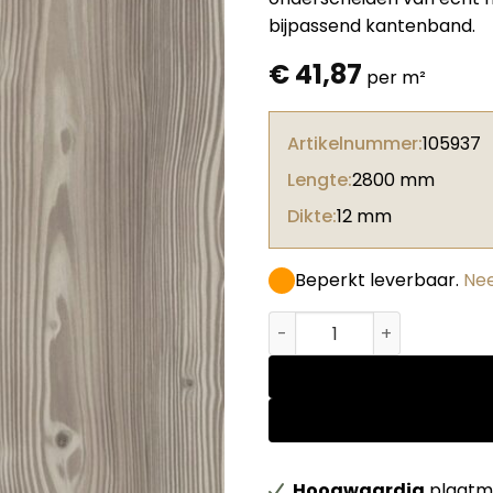
bijpassend kantenband.
€
41,87
per m²
Artikelnummer:
105937
Lengte:
2800 mm
Dikte:
12 mm
Beperkt leverbaar.
Nee
Unilin MDF 0H449 W04 Nord
Hoogwaardig
plaatma