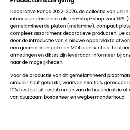
Productomschrijving
Decorative Range 2022-2026, de collectie van Unilin
interieurprofessionals als one-stop-shop voor HPL (
gemelamineerde platen (melamine), compact plate
compleet assortiment decoratieve producten. De co
door de introductie van 4 nieuwe oppervlakte afwerk
een geometrisch patroon M04, een subtiele houtne
afmetingen en diktes zijn leverbaar, informeer bij o
naar de mogelijkheden.
Voor de productie van dit gemelamineerd plaatmate
circulair hout gebruikt, waarvan min. 90% gerecuper
10% bestaat uit reststromen van de houtindustrie of
van duurzaam bosbeheer en wegbermonderhoud.