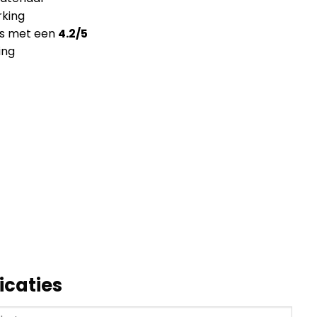
king
ns met een
4.2/5
ing
icaties