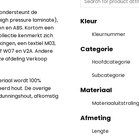
 ondersteunt de
high pressure laminate),
Kleur
n en ABS. Kortom een
Kleurnummer
llectie kenmerkt zich
ingen, een textiel M03,
Categorie
rf W07 en V2A. Andere
nze afdeling Verkoop
Hoofdcategorie
Subcategorie
riaal wordt 100%
eerd hout. De overige
Materiaal
 dunningshout, afkomstig
Materiaaluitstralin
Afmeting
Lengte