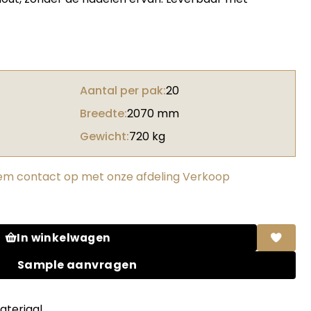
Aantal per pak:
20
Breedte:
2070 mm
Gewicht:
720 kg
m contact op met onze afdeling Verkoop
ic pine grey brown 70% PEFC gecert. aantal
In winkelwagen
Sample aanvragen
teriaal