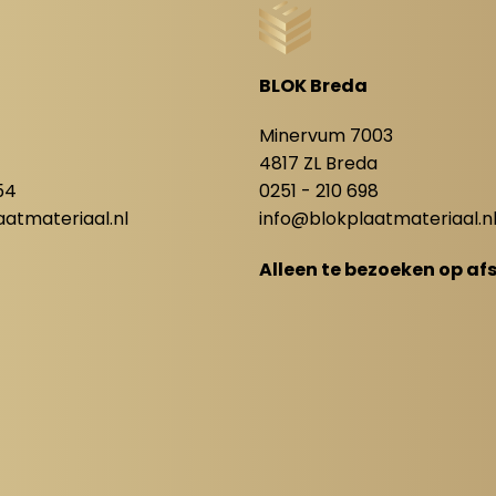
BLOK Breda
8
Minervum 7003
4817 ZL Breda
54
0251 - 210 698
atmateriaal.nl
info@blokplaatmateriaal.n
Alleen te bezoeken op af