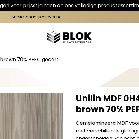
en voor prijsstijgingen op ons volledige productassortim
Snelle landelijke levering
 brown 70% PEFC gecert.
Unilin MDF 0H
brown 70% PEF
Gemelamineerd MDF voorz
met verschillende glansgra
onderscheiden van echt h