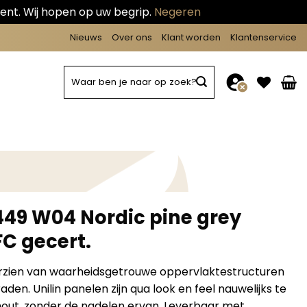
ent. Wij hopen op uw begrip.
Negeren
Nieuws
Over ons
Klant worden
Klantenservice
Zoeken
naar:
449 W04 Nordic pine grey
C gecert.
ien van waarheidsgetrouwe oppervlaktestructuren
den. Unilin panelen zijn qua look en feel nauwelijks te
out, zonder de nadelen ervan. Leverbaar met