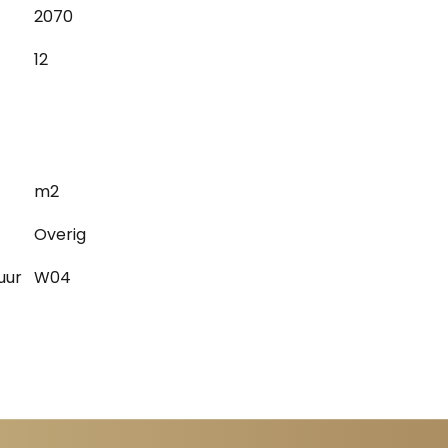
2070
12
m2
Overig
uur
W04