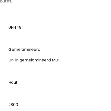
0H449
Gemelamineerd
Unilin gemelamineerd MDF
g
Hout
2800