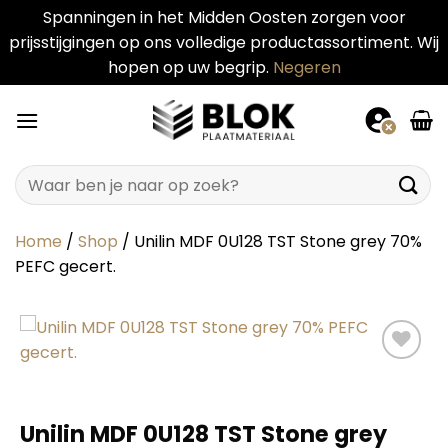
Spanningen in het Midden Oosten zorgen voor
prijsstijgingen op ons volledige productassortiment. Wij
hopen op uw begrip.
Negeren
Ga
naar
inhoud
Zoeken
naar:
Home
/
Shop
/
Unilin MDF 0U128 TST Stone grey 70%
PEFC gecert.
Unilin MDF 0U128 TST Stone grey