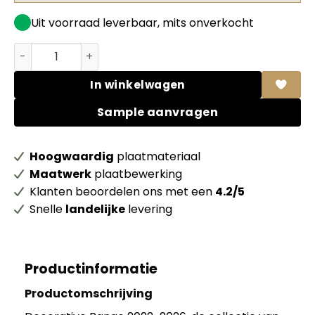
Uit voorraad leverbaar, mits onverkocht
Unilin MDF 0U128 TST Stone grey 70% PEFC gecert. aanta
In winkelwagen
Sample aanvragen
Hoogwaardig
plaatmateriaal
Maatwerk
plaatbewerking
Klanten beoordelen ons met een
4.2/5
Snelle
landelijke
levering
Productinformatie
Productomschrijving