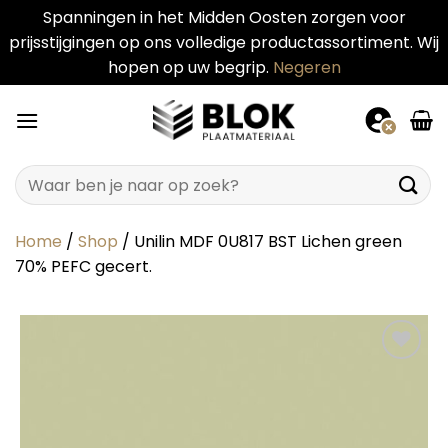
Spanningen in het Midden Oosten zorgen voor
prijsstijgingen op ons volledige productassortiment. Wij
hopen op uw begrip.
Negeren
Ga
naar
inhoud
Zoeken
naar:
Home
/
Shop
/
Unilin MDF 0U817 BST Lichen green
70% PEFC gecert.