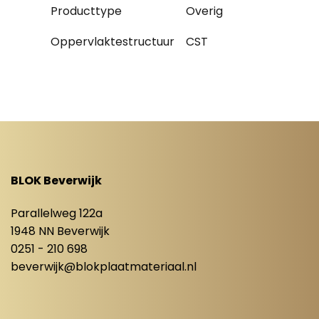
Producttype
Overig
Oppervlaktestructuur
CST
BLOK Beverwijk
Parallelweg 122a
1948 NN Beverwijk
0251 - 210 698
beverwijk@blokplaatmateriaal.nl