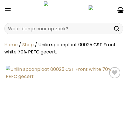
Ga
naar
inhoud
Zoeken
naar:
Home
/
Shop
/
Unilin spaanplaat 00025 CST Front
white 70% PEFC gecert.