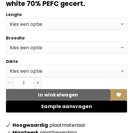
white 70% PEFC gecert.
Lengte
Breedte
Dikte
Unilin spaanplaat 00025 CST Front white 70% PEFC gecer
In winkelwagen
Sample aanvragen
Hoogwaardig
plaatmateriaal
Maatwerk
plaatbewerking