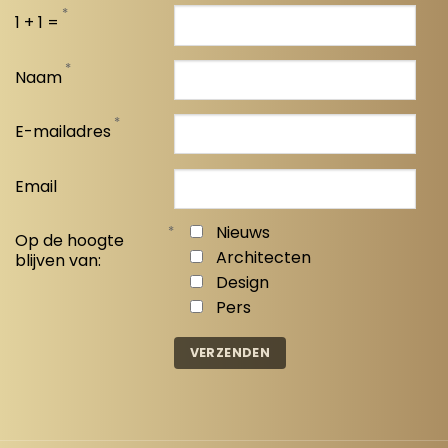
*
1 + 1 =
*
Naam
*
E-mailadres
Email
*
Nieuws
Op de hoogte
Architecten
blijven van:
Design
Pers