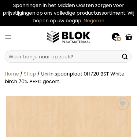
Spanningen in het Midden Oosten zorgen voor
prijsstijgingen op ons volledige productassortiment. Wij
hopen op uw begrip.
Negeren
Ga
naar
inhoud
Zoeken
naar:
Home
/
Shop
/
Unilin spaanplaat 0H720 BST White
birch 70% PEFC gecert.