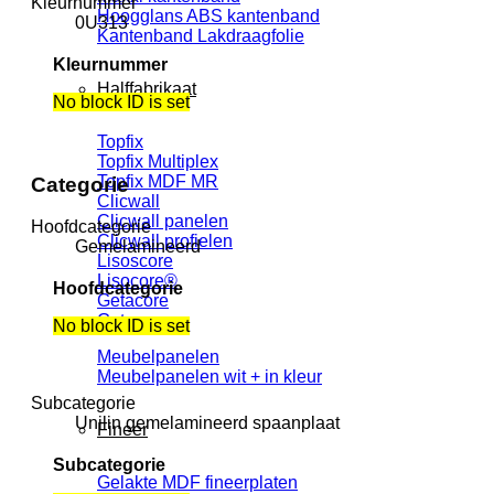
Kleurnummer
Hoogglans ABS kantenband
0U313
Kantenband Lakdraagfolie
Kleurnummer
Halffabrikaat
No block ID is set
Topfix
Topfix Multiplex
Topfix MDF MR
Categorie
Clicwall
Clicwall panelen
Hoofdcategorie
Clicwall profielen
Gemelamineerd
Lisoscore
Lisocore®
Hoofdcategorie
Getacore
Getacore
No block ID is set
Meubelpanelen
Meubelpanelen wit + in kleur
Subcategorie
Unilin gemelamineerd spaanplaat
Fineer
Subcategorie
Gelakte MDF fineerplaten