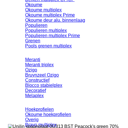
Okoume
Okoume multiplex
Okoume multiplex Prime
Okoume deur alu. binnenlaag
Populieren
Populieren multiplex
Populieren multiplex Prime
Grenen
Pools grenen multiplex
Meranti
Meranti triplex
Ozigo
Bruynzeel Ozigo
Constructief
Blocco stabielplex
Decoratief
Melaplex
Hoekprofielen
Okoume hoekprofielen
Overig
Bravo multiplex