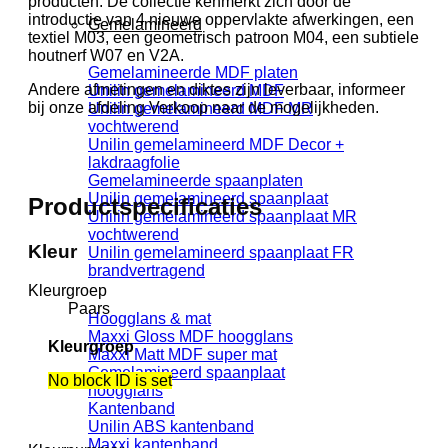
producten. De collectie kenmerkt zich door de
introductie van 4 nieuwe oppervlakte afwerkingen, een
Gemelamineerd
textiel M03, een geometrisch patroon M04, een subtiele
houtnerf W07 en V2A.
Gemelamineerde MDF platen
Andere afmetingen en diktes zijn leverbaar, informeer
Unilin gemelamineerd MDF
bij onze afdeling Verkoop naar de mogelijkheden.
Unilin gemelamineerd MDF MR
vochtwerend
Unilin gemelamineerd MDF Decor +
lakdraagfolie
Gemelamineerde spaanplaten
Unilin gemelamineerd spaanplaat
Productspecificaties
Unilin gemelamineerd spaanplaat MR
vochtwerend
Kleur
Unilin gemelamineerd spaanplaat FR
brandvertragend
Kleurgroep
Paars
Hoogglans & mat
Maxxi Gloss MDF hoogglans
Kleurgroep
Maxxi Matt MDF super mat
Gemelamineerd spaanplaat
No block ID is set
hoogglans
Kantenband
Unilin ABS kantenband
Maxxi kantenband