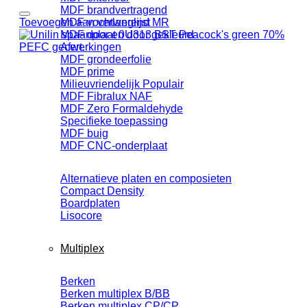
MDF brandvertragend
Toevoegen aan verlanglijst
MDF vochtwerend MR
MDF door en door gekleurd
Afwerkingen
MDF grondeerfolie
MDF prime
Milieuvriendelijk
MDF Fibralux NAF
MDF Zero Formaldehyde
Specifieke toepassing
MDF buig
MDF CNC-onderplaat
Alternatieve platen en composieten
Compact Density
Boardplaten
Lisocore
Multiplex
Berken
Berken multiplex B/BB
Berken multiplex CP/CP