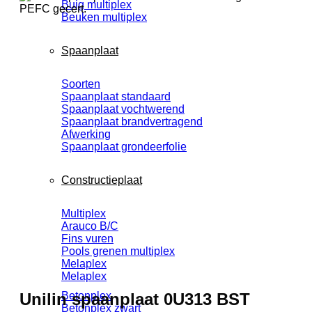
Buig multiplex
Beuken multiplex
Spaanplaat
Soorten
Spaanplaat standaard
Spaanplaat vochtwerend
Spaanplaat brandvertragend
Afwerking
Spaanplaat grondeerfolie
Constructieplaat
Multiplex
Arauco B/C
Fins vuren
Pools grenen multiplex
Melaplex
Melaplex
Unilin spaanplaat 0U313 BST
Betonplex
Betonplex zwart