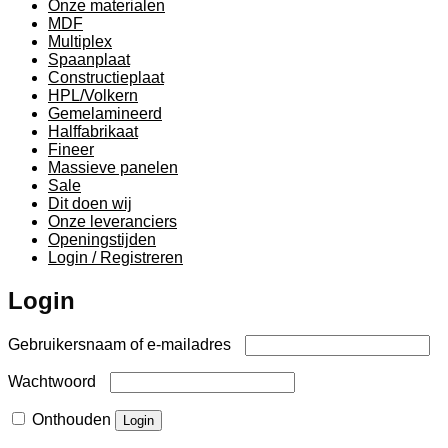
Onze materialen
MDF
Multiplex
Spaanplaat
Constructieplaat
HPL/Volkern
Gemelamineerd
Halffabrikaat
Fineer
Massieve panelen
Sale
Dit doen wij
Onze leveranciers
Openingstijden
Login / Registreren
Login
Vereist
Gebruikersnaam of e-mailadres
Vereist
Wachtwoord
Onthouden
Login