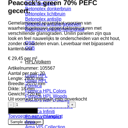
Peacock’s green 70% PEFC
Betonplex grijs
Betonplex donkerbruin
gecert.
Betonplex lichtbruin
Betonplex antislip
Gemelamineerd spaanplaat voorzien van
Betonplex antislip geweven
waarheidsgetrouwe oppervlaktestructuren met
Betonplex antislip honingraat
verschillende glansgraden. Unilin panelen zijn qua
look en feel nauwelijks te onderscheiden van echt hout,
OSB
zonder de nadelen ervan. Leverbaar met bijpassend
OSB
kantenband
€
29,45
per m²
HPL/Volkern
Artikelnummer:
105567
Aantal per pak:
20
Unilin HPL
Lengte:
2800 mm
Unilin HPL
Breedte:
2070 mm
Formica
Dikte:
18 mm
Formica HPL Colors
Gewicht:
720 kg
Formica HPL Woods
Uit voorraad leverbaar, mits onverkocht
Formica HPL Patterns
Unilin
Formica HPL Colorcore
spaanplaat
In winkelwagen
Formica Infiniti
0U313
Toevoegen aan verlanglijst
Formica Compact
BST
Arpa
Sample aanvragen
Peacock's
Arpa VIS Collection