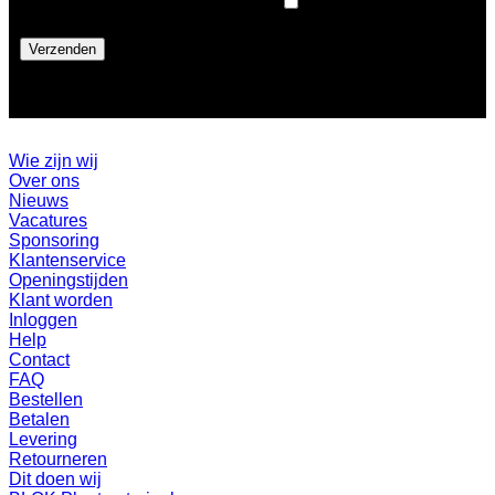
Pers
Wie zijn wij
Over ons
Nieuws
Vacatures
Sponsoring
Klantenservice
Openingstijden
Klant worden
Inloggen
Help
Contact
FAQ
Bestellen
Betalen
Levering
Retourneren
Dit doen wij