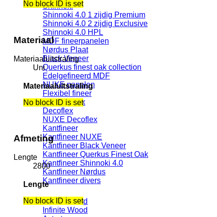
No block ID is set
Shinnoki
Shinnoki 4.0 1 zijdig Premium
Shinnoki 4.0 2 zijdig Exclusive
Shinnoki 4.0 HPL
Materiaal
MDF fineerpanelen
Nørdus Plaat
Black Veneer
Materiaaluitstraling
Querkus finest oak collection
Uni
Edelgefineerd MDF
NUXE panelen
Materiaaluitstraling
Flexibel fineer
Nørdus Flex
No block ID is set
Decoflex
NUXE Decoflex
Kantfineer
Kantfineer NUXE
Afmeting
Kantfineer Black Veneer
Kantfineer Querkus Finest Oak
Lengte
Kantfineer Shinnoki 4.0
2800
Kantfineer Nørdus
Kantfineer divers
Lengte
No block ID is set
Infinite Wood
Infinite Wood