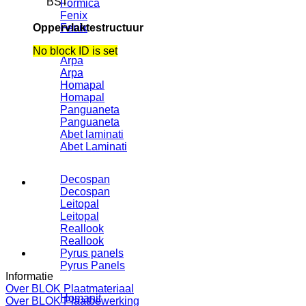
BST
Formica
Fenix
Oppervlaktestructuur
Fenix
No block ID is set
Arpa
Arpa
Homapal
Homapal
Panguaneta
Panguaneta
Abet laminati
Abet Laminati
Decospan
Decospan
Leitopal
Leitopal
Reallook
Reallook
Pyrus panels
Pyrus Panels
Informatie
Over BLOK Plaatmateriaal
Homanit
Over BLOK Plaatbewerking