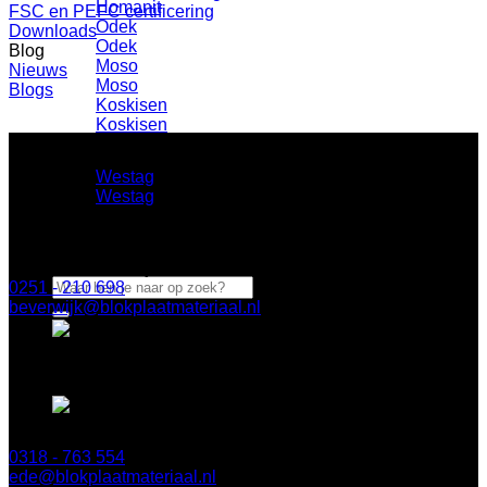
Homanit
FSC en PEFC certificering
Odek
Downloads
Odek
Blog
Moso
Nieuws
Moso
Blogs
Koskisen
Koskisen
Westag
Westag
BLOK Beverwijk
Parallelweg 122a
Openingstijden
1948 NN Beverwijk
Zoeken
0251 - 210 698
naar:
beverwijk@blokplaatmateriaal.nl
BLOK Ede
Keplerlaan 8
6716 BS Ede
0318 - 763 554
ede@blokplaatmateriaal.nl