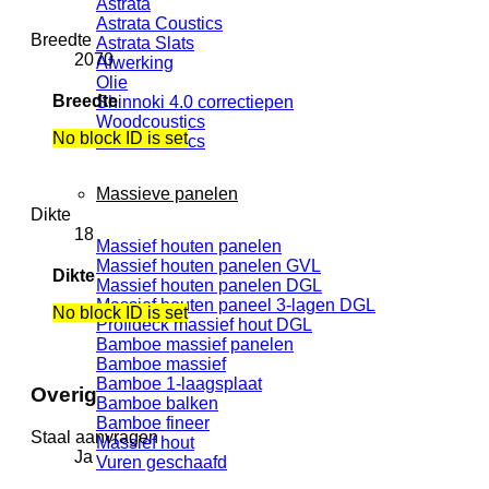
Astrata
Astrata Coustics
Breedte
Astrata Slats
2070
Afwerking
Olie
Breedte
Shinnoki 4.0 correctiepen
Woodcoustics
No block ID is set
Woodcoustics
Massieve panelen
Dikte
18
Massief houten panelen
Massief houten panelen GVL
Dikte
Massief houten panelen DGL
Massief houten paneel 3-lagen DGL
No block ID is set
Profideck massief hout DGL
Bamboe massief panelen
Bamboe massief
Bamboe 1-laagsplaat
Overig
Bamboe balken
Bamboe fineer
Staal aanvragen
Massief hout
Ja
Vuren geschaafd