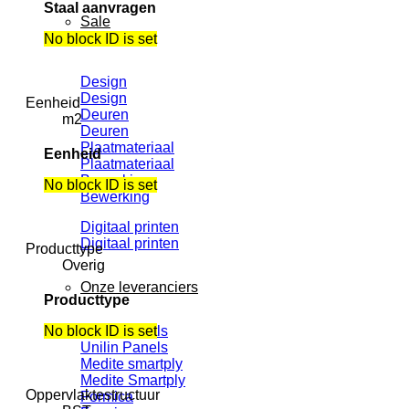
Staal aanvragen
Sale
Dit doen wij
No block ID is set
Design
Design
Eenheid
Deuren
m2
Deuren
Plaatmateriaal
Eenheid
Plaatmateriaal
Bewerking
No block ID is set
Bewerking
Digitaal printen
Digitaal printen
Producttype
Overig
Onze leveranciers
Producttype
No block ID is set
Unilin Panels
Unilin Panels
Medite smartply
Medite Smartply
Oppervlaktestructuur
Formica