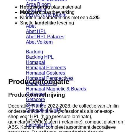
green
Arpa Bloom
70%
Hoogwaardig
plaatmateriaal
Arpa Tuet
PEFC
Maatwerk
plaatbewerking
FENIX NTM Bloom
gecert.
Klanten beoordelen ons met een
4.2/5
aantal
Snelle
landelijke
levering
Abet
Abet HPL
Abet HPL Palaces
Abet Volkern
Backing
Backing HPL
Homapal
Homapal Elements
Homapal Gestures
Homapal Perspectives
Productinformatie
Homapal SRM
Homapal Magnetic & Boards
Productomschrijving
Getacore
Getacore
Shinnoki
Decorative Range 2022-2026, de collectie van Unilin
Shinnoki 4.0 HPL
ondersteunt de interieurprofessionals als one-stop-
shop voor HPL (high pressure laminate),
Leitopal HPL
gemelamineerde platen (melamine), compact platen en
Leitopal HPL
ABS. Kortom een compleet assortiment decoratieve