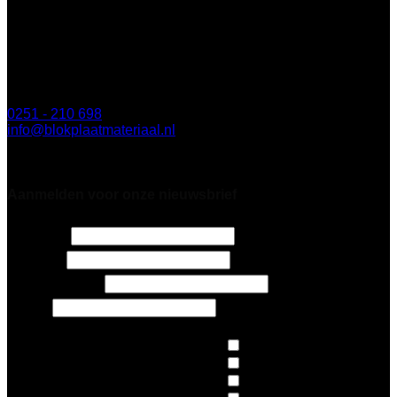
BLOK Breda
Minervum 7003
4817 ZL Breda
0251 - 210 698
info@blokplaatmateriaal.nl
Alleen te bezoeken op afspraak
Aanmelden voor onze nieuwsbrief
2 + 8 =
*
Naam
*
E-mailadres
*
Email
Nieuws
Architecten
Op de hoogte blijven van:
*
Design