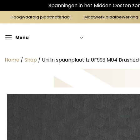
Spanningen in het Midden Oosten zorg
Ga
Hoogwaardig plaatmateriaal
Maatwerk plaatbewerking
naar
inhoud
Menu
Home
/
Shop
/
Unilin spaanplaat 1z 0F993 M04 Brushed 