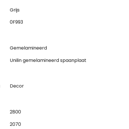
Grijs
0F993
Gemelamineerd
Unilin gemelamineerd spaanplaat
g
Decor
2800
2070