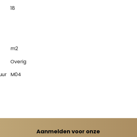
18
m2
Overig
uur
M04
Aanmelden voor onze