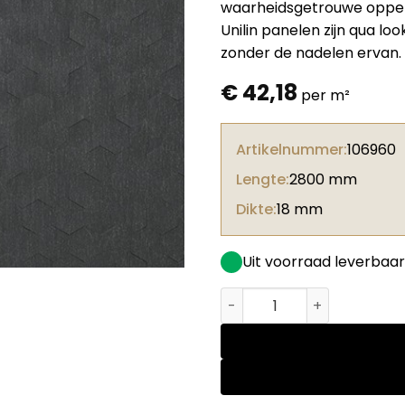
waarheidsgetrouwe opperv
Unilin panelen zijn qua lo
zonder de nadelen ervan.
€
42,18
per m²
Artikelnummer:
106960
Lengte:
2800 mm
Dikte:
18 mm
Uit voorraad leverbaar
Unilin spaanplaat 1z 0F993