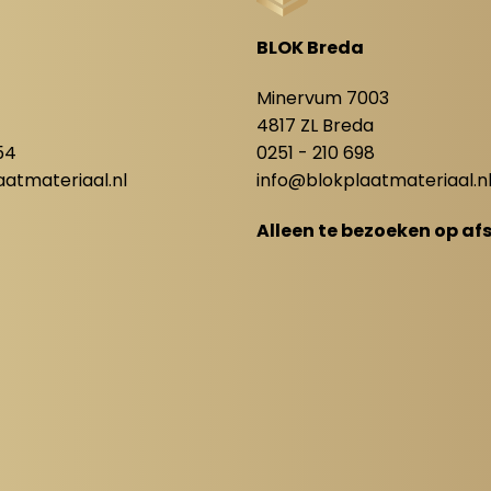
BLOK Breda
8
Minervum 7003
4817 ZL Breda
54
0251 - 210 698
atmateriaal.nl
info@blokplaatmateriaal.n
Alleen te bezoeken op af