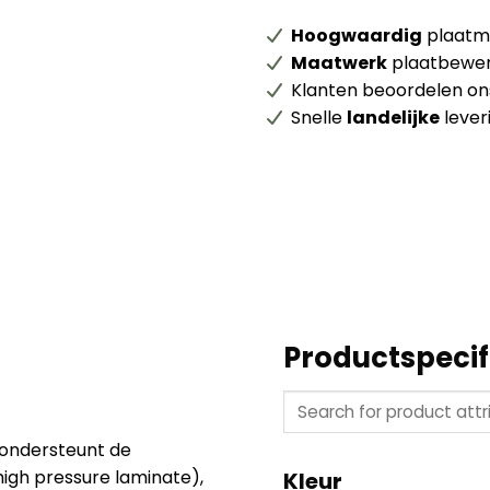
Hoogwaardig
plaatma
Maatwerk
plaatbewer
Klanten beoordelen o
Snelle
landelijke
lever
Productspecif
 ondersteunt de
high pressure laminate),
Kleur