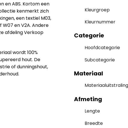
n en ABS. Kortom een
Kleurgroep
llectie kenmerkt zich
ingen, een textiel M03,
Kleurnummer
rf W07 en V2A. Andere
nze afdeling Verkoop
Categorie
Hoofdcategorie
riaal wordt 100%
cupereerd hout. De
Subcategorie
strie of dunningshout,
Materiaal
derhoud.
Materiaaluitstralin
Afmeting
Lengte
Breedte