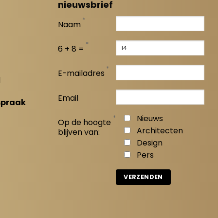
nieuwsbrief
*
Naam
*
6 + 8 =
*
E-mailadres
l
Email
spraak
*
Nieuws
Op de hoogte
Architecten
blijven van:
Design
Pers