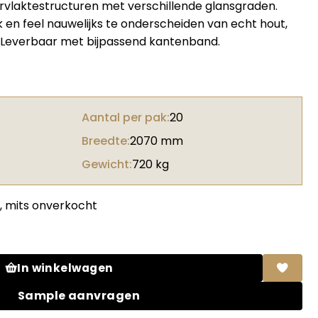
laktestructuren met verschillende glansgraden.
ok en feel nauwelijks te onderscheiden van echt hout,
 Leverbaar met bijpassend kantenband.
Aantal per pak:
20
Breedte:
2070 mm
Gewicht:
720 kg
, mits onverkocht
 M04 Brushed steel blue / 1z 0F993 CST Brushed steel blue 
In winkelwagen
Sample aanvragen