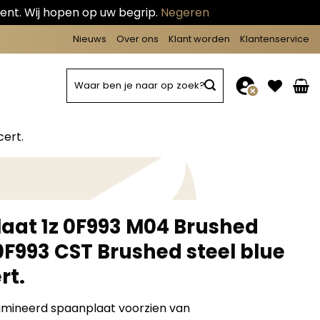
ent. Wij hopen op uw begrip.
Negeren
Nieuws
Over ons
Klant worden
Klantenservice
Zoeken
naar:
cert.
laat 1z 0F993 M04 Brushed
z 0F993 CST Brushed steel blue
rt.
amineerd spaanplaat voorzien van