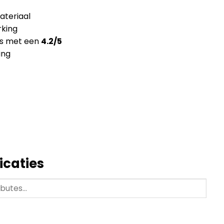
teriaal
king
ns met een
4.2/5
ing
icaties