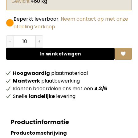
460 kg
Gewicht:
Beperkt leverbaar.
Neem contact op met onze
afdeling Verkoop
Vuren C 22 x 63 mm Geschaafd Haaklat 70% PEFC gecert
In winkelwagen
Hoogwaardig
plaatmateriaal
Maatwerk
plaatbewerking
Klanten beoordelen ons met een
4.2/5
Snelle
landelijke
levering
Productinformatie
Productomschrijving