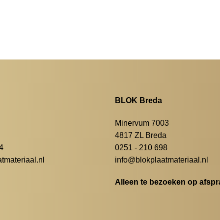
BLOK Breda
Minervum 7003
4817 ZL Breda
4
0251 - 210 698
materiaal.nl
info@blokplaatmateriaal.nl
Alleen te bezoeken op afspr