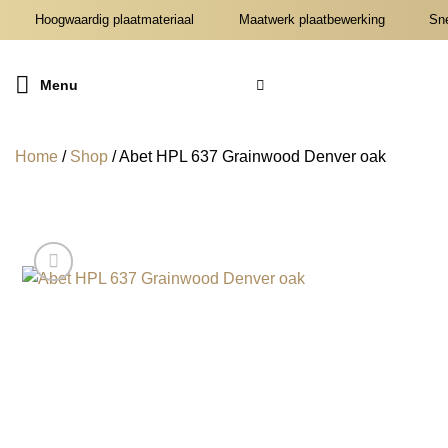
Ga
Hoogwaardig plaatmateriaal
Maatwerk plaatbewerking
Snel
naar
inhoud
Menu
Home
/
Shop
/
Abet HPL 637 Grainwood Denver oak