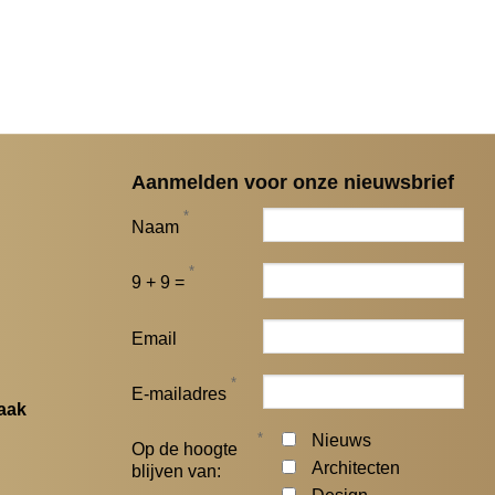
Aanmelden voor onze nieuwsbrief
*
Naam
*
9 + 9 =
Email
*
E-mailadres
aak
*
Nieuws
Op de hoogte
Architecten
blijven van: