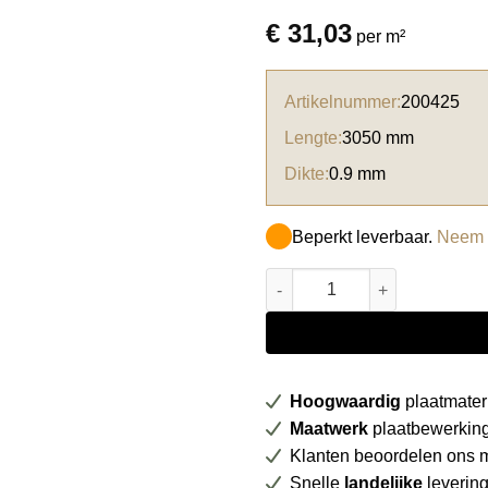
€
31,03
per m²
Artikelnummer:
200425
Lengte:
3050 mm
Dikte:
0.9 mm
Beperkt leverbaar.
Neem c
Abet HPL 637 Grainwood Denv
Hoogwaardig
plaatmater
Maatwerk
plaatbewerkin
Klanten beoordelen ons 
Snelle
landelijke
leverin