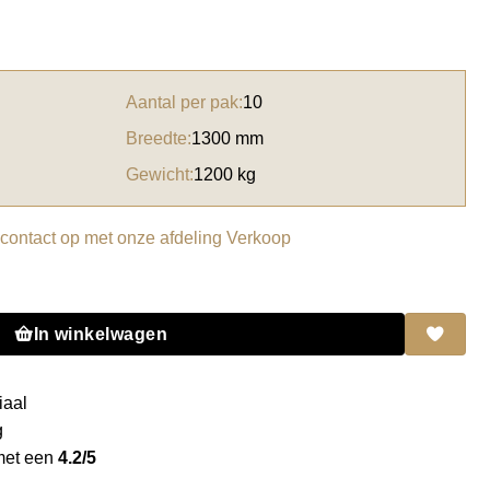
Aantal per pak:
10
Breedte:
1300 mm
Gewicht:
1200 kg
ontact op met onze afdeling Verkoop
er oak aantal
In winkelwagen
iaal
g
met een
4.2/5
g