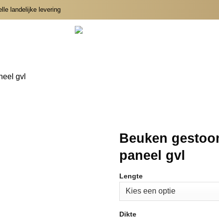
le landelijke levering
eel gvl
Beuken gestoom
paneel gvl
Lengte
Dikte