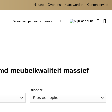
Nieuws
Over ons
Klant worden
Klantenservice
Zoeken
naar:
d meubelkwaliteit massief
Breedte