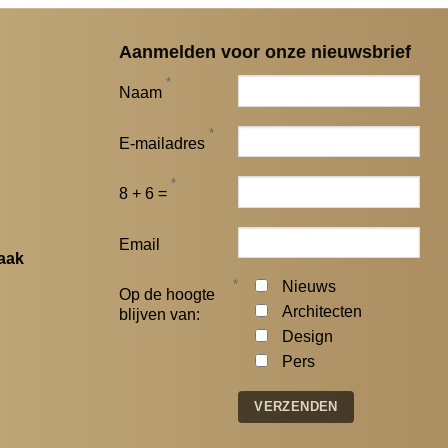
Aanmelden voor onze nieuwsbrief
*
Naam
*
E-mailadres
*
8 + 6 =
Email
aak
*
Nieuws
Op de hoogte
Architecten
blijven van:
Design
Pers