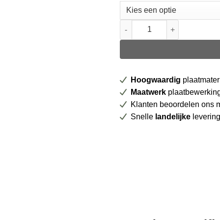
Beuken gestoomd meubelkwalit
Hoogwaardig
plaatmater
Maatwerk
plaatbewerkin
Klanten beoordelen ons 
Snelle
landelijke
leverin