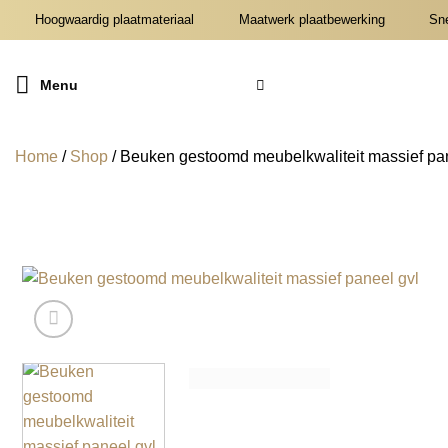
Ga
Hoogwaardig plaatmateriaal
Maatwerk plaatbewerking
Snel
naar
inhoud
Menu
Home
/
Shop
/
Beuken gestoomd meubelkwaliteit massief pan