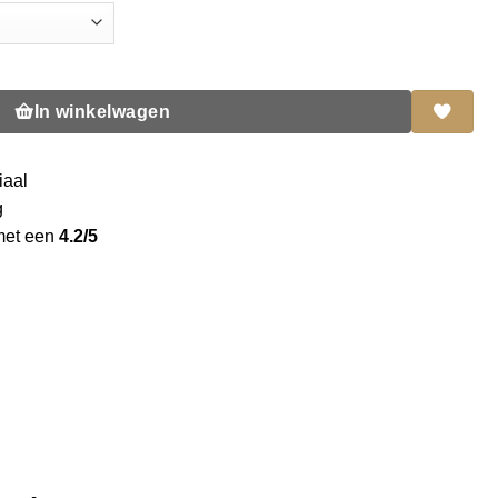
eit massief paneel gvl aantal
In winkelwagen
iaal
g
met een
4.2/5
g