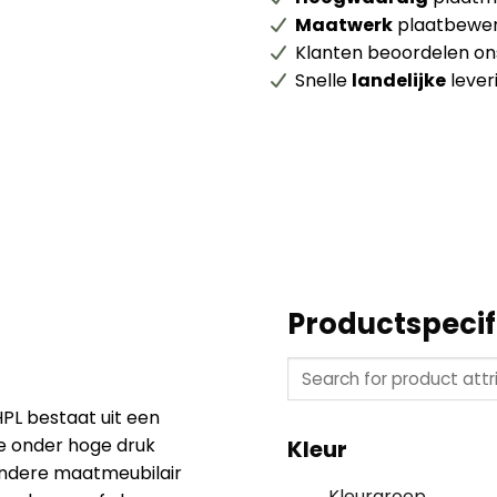
Maatwerk
plaatbewer
Klanten beoordelen o
Snelle
landelijke
lever
Productspecif
HPL bestaat uit een
ie onder hoge druk
Kleur
ndere maatmeubilair
Kleurgroep