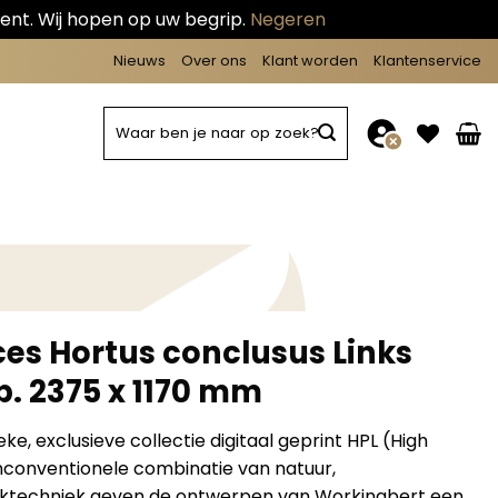
ent. Wij hopen op uw begrip.
Negeren
Nieuws
Over ons
Klant worden
Klantenservice
Zoeken
naar:
ces Hortus conclusus Links
p. 2375 x 1170 mm
ke, exclusieve collectie digitaal geprint HPL (High
nconventionele combinatie van natuur,
ktechniek geven de ontwerpen van Workingbert een