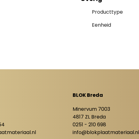
Producttype
Eenheid
BLOK Breda
8
Minervum 7003
4817 ZL Breda
54
0251 - 210 698
atmateriaal.nl
info@blokplaatmateriaal.n