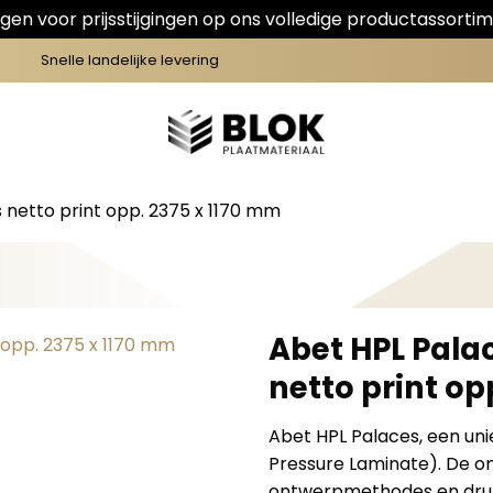
en voor prijsstijgingen op ons volledige productassortim
Snelle landelijke levering
 netto print opp. 2375 x 1170 mm
Abet HPL Pala
netto print op
Abet HPL Palaces, een unie
Pressure Laminate). De o
ontwerpmethodes en dru