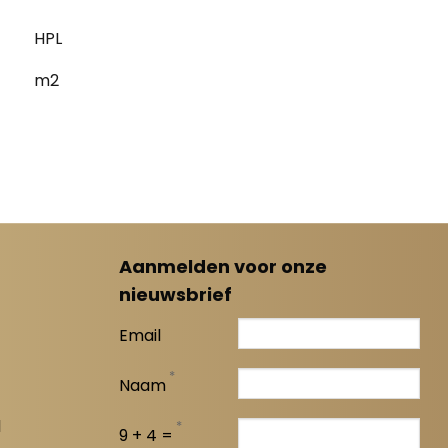
HPL
m2
Aanmelden voor onze
nieuwsbrief
Email
*
Naam
l
*
9 + 4 =