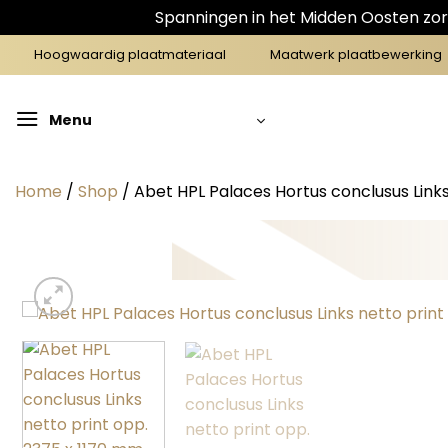
Spanningen in het Midden Oosten zorg
Ga
Hoogwaardig plaatmateriaal
Maatwerk plaatbewerking
naar
inhoud
Menu
Home
/
Shop
/
Abet HPL Palaces Hortus conclusus Links