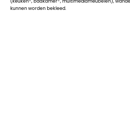
(keuken-, badkamer-, multimediameubelen), wanden
kunnen worden bekleed.