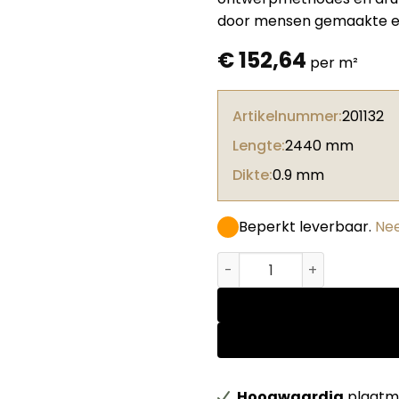
door mensen gemaakte eig
€
152,64
per m²
Artikelnummer:
201132
Lengte:
2440 mm
Dikte:
0.9 mm
Beperkt leverbaar.
Nee
Abet HPL Palaces Hortus co
Hoogwaardig
plaatma