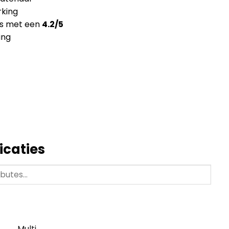
king
ns met een
4.2/5
ing
icaties
Multi