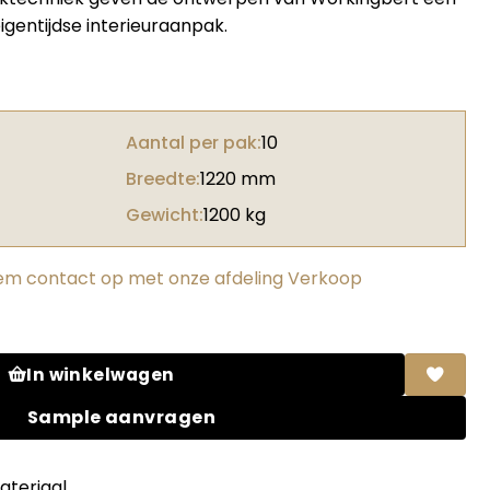
entijdse interieuraanpak.
Aantal per pak:
10
Breedte:
1220 mm
Gewicht:
1200 kg
m contact op met onze afdeling Verkoop
nclusus Links netto print opp. 2375 x 1170 mm aantal
In winkelwagen
Sample aanvragen
teriaal