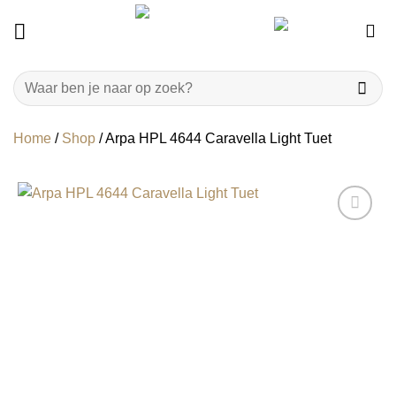
Ga
naar
inhoud
Zoeken
naar:
Home
/
Shop
/
Arpa HPL 4644 Caravella Light Tuet