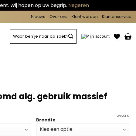
ent. Wij hopen op uw begrip.
Negeren
Nieuws
Over ons
Klant worden
Klantenservice
Zoeken
naar:
md alg. gebruik massief
WISSEN
Breedte