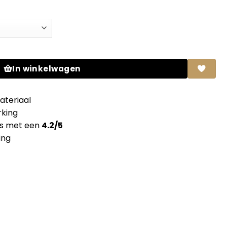
uik massief paneel gvl aantal
In winkelwagen
teriaal
king
ns met een
4.2/5
ing