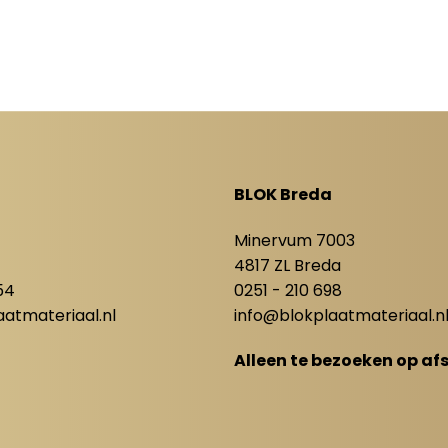
BLOK Breda
8
Minervum 7003
4817 ZL Breda
54
0251 - 210 698
atmateriaal.nl
info@blokplaatmateriaal.n
Alleen te bezoeken op af