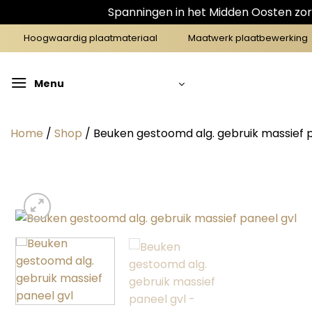
Spanningen in het Midden Oosten zorg
Ga
Hoogwaardig plaatmateriaal
Maatwerk plaatbewerking
naar
inhoud
Menu
Home
/
Shop
/
Beuken gestoomd alg. gebruik massief p