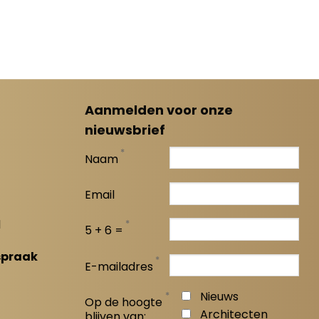
Aanmelden voor onze
nieuwsbrief
*
Naam
Email
l
*
5 + 6 =
spraak
*
E-mailadres
*
Nieuws
Op de hoogte
Architecten
blijven van: