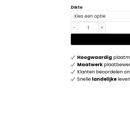
Dikte
Beuken gestoomd alg. gebr
Hoogwaardig
plaatma
Maatwerk
plaatbewer
Klanten beoordelen o
Snelle
landelijke
lever