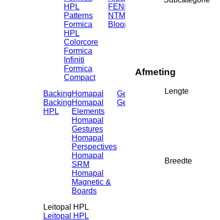
HPL
FENIX
Patterns
NTM
Formica
Bloom
HPL
Colorcore
Formica
Infiniti
Formica
Afmeting
Compact
Lengte
Backing
Homapal
Getacore
Shinnoki
Backing
Homapal
Getacore
Shinnoki
HPL
Elements
4.0 HPL
Homapal
Gestures
Homapal
Perspectives
Homapal
Breedte
SRM
Homapal
Magnetic &
Boards
Leitopal HPL
Leitopal HPL