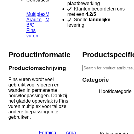
plaatbewerking
2-
Klanten beoordelen ons
langszijden
met een
4.2/5
Multiplex
Melaplex
Betonplex
Betonplex
FSC
Snelle
landelijke
Arauco
Melaplex
Betonplex
antislip
Mix
levering
B/C
zwart
Betonplex
credit
Fins
Betonplex
antislip
/
vuren
grijs
geweven
brandvertragend
Pools
Betonplex
Betonplex
B-
grenen
donkerbruin
antislip
s1-
multiplex
Betonplex
honingraat
d0
Productinformatie
Productspecifi
lichtbruin
aantal
Productomschrijving
OSB
OSB
Categorie
Fins vuren wordt veel
gebruikt voor vloeren en
wanden in permanente
HPL/Volkern
Hoofdcategorie
bouwtoepassingen. Dankzij
het gladde oppervlak is Fins
Unilin
Formica
Arpa
Abet
vuren multiplex voor talloze
HPL
Formica
Arpa VIS
Abet HPL
andere toepassingen te
Unilin
HPL Colors
Collection
Abet HPL
gebruiken.
HPL
Formica
Arpa
Palaces
HPL Woods
Bloom
Abet
Formica
Arpa Tuet
Volkern
Subcategorie