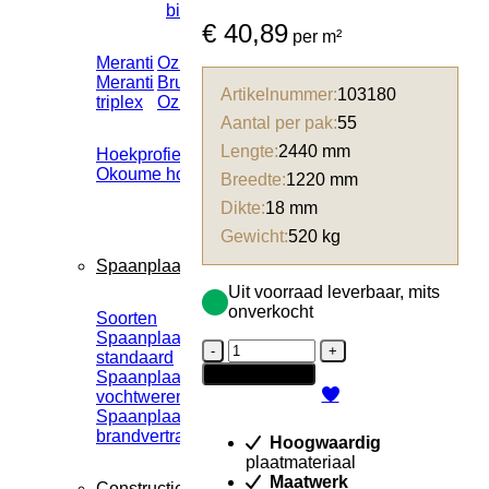
binnenlaag
€
40,89
per m²
Meranti
Ozigo
Constructief
Decoratief
Meranti
Bruynzeel
Blocco
Melaplex
Artikelnummer:
103180
triplex
Ozigo
stabielplex
Aantal per pak:
55
Lengte:
2440 mm
Hoekprofielen
Overig
Okoume hoekprofielen
Bravo multiplex
Breedte:
1220 mm
Buig multiplex
Dikte:
18 mm
Beuken multiplex
Gewicht:
520 kg
Spaanplaat
Uit voorraad leverbaar, mits
onverkocht
Soorten
Afwerking
Spaanplaat
Spaanplaat
Fins
standaard
grondeerfolie
Vuren
In winkelwagen
Spaanplaat
underlayment
vochtwerend
FR
Spaanplaat
tong
brandvertragend
Hoogwaardig
en
plaatmateriaal
groef
Maatwerk
WBP
Constructieplaat