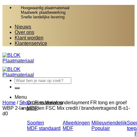
Ga
Hoogwaardig plaatmateriaal
naar
Maatwerk plaatbewerking
Snelle landelijke levering
inhoud
Nieuws
Over ons
Klant worden
Klantenservice
Zoeken
naar:
Menu
Home
/
Shop
Onze materialen
/
Fins Vuren underlayment FR tong en groef
WBP 2-langszijden FSC Mix credit / brandvertragend B-s1-
MDF
d0
Soorten
Afwerkingen
Milieuvriendelijk
Spec
MDF standaard
MDF
toep
MDF exterieur
grondeerfolie
MDF Fibralux
MDF