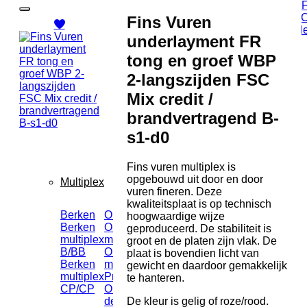
MDF
MDF prime
NAF
MD
brandvertragend
MDF Zero
CNC
Fins Vuren
MDF
Formaldehyde
onde
underlayment FR
vochtwerend
MR
tong en groef WBP
MDF door en
2-langszijden FSC
door gekleurd
Mix credit /
Alternatieve platen en composieten
brandvertragend B-
Compact Density
s1-d0
Boardplaten
Lisocore
Fins vuren multiplex is
opgebouwd uit door en door
Multiplex
vuren fineren. Deze
kwaliteitsplaat is op technisch
Berken
Okoume
Populieren
Grenen
hoogwaardige wijze
Berken
Okoume
Populieren
Pools
geproduceerd. De stabiliteit is
multiplex
multiplex
multiplex
grenen
groot en de platen zijn vlak. De
B/BB
Okoume
Populieren
multiplex
plaat is bovendien licht van
Berken
multiplex
multiplex
gewicht en daardoor gemakkelijk
multiplex
Prime
Prime
te hanteren.
CP/CP
Okoume
De kleur is gelig of roze/rood.
deur alu.