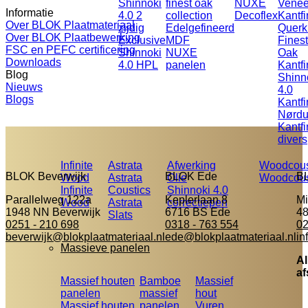
Shinnoki
finest oak
NUXE
Venee
Informatie
4.0 2
collection
Decoflex
Kantfi
Over BLOK Plaatmateriaal
zijdig
Edelgefineerd
Querk
Over BLOK Plaatbewerking
Exclusive
MDF
Finest
FSC en PEFC certificering
Shinnoki
NUXE
Oak
Downloads
4.0 HPL
panelen
Kantfi
Blog
Shinn
Nieuws
4.0
Blogs
Kantfi
Nørd
Kantfi
divers
Infinite
Astrata
Afwerking
Woodcous
BLOK Beverwijk
BLOK Ede
B
Wood
Astrata
Olie
Woodcous
Infinite
Coustics
Shinnoki 4.0
Parallelweg 122a
Keplerlaan 8
Mi
Wood
Astrata
correctiepen
1948 NN Beverwijk
6716 BS Ede
48
Slats
0251 - 210 698
0318 - 763 554
02
beverwijk@blokplaatmateriaal.nl
ede@blokplaatmateriaal.nl
in
Massieve panelen
Al
af
Massief houten
Bamboe
Massief
panelen
massief
hout
Massief houten
panelen
Vuren