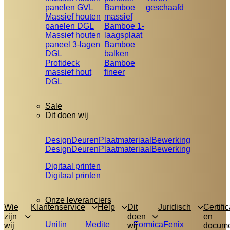
panelen GVL
Bamboe
geschaafd
Massief houten
massief
panelen DGL
Bamboe 1-
Massief houten
laagsplaat
paneel 3-lagen
Bamboe
DGL
balken
Profideck
Bamboe
massief hout
fineer
DGL
Sale
Dit doen wij
Design
Deuren
Plaatmateriaal
Bewerking
Design
Deuren
Plaatmateriaal
Bewerking
Digitaal printen
Digitaal printen
Onze leveranciers
Wie
Klantenservice
Help
Dit
Juridisch
Certifi
zijn
doen
en
Unilin
Medite
Formica
Fenix
wij
wij
docum