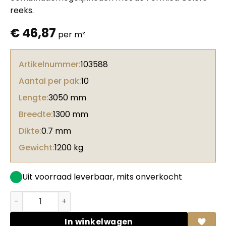
reeks.
€
46,87
per m²
Artikelnummer:
103588
Aantal per pak:
10
Lengte:
3050 mm
Breedte:
1300 mm
Dikte:
0.7 mm
Gewicht:
1200 kg
Uit voorraad leverbaar, mits onverkocht
Formica HPL F8829 Graphite twill Plex + folie aantal
In winkelwagen