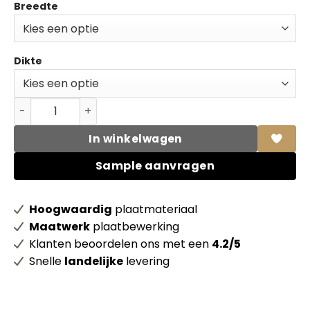
Breedte
Dikte
Topfix MDF MR 2-zijdig HPL Unilin 0WE28 CST Everest wh
In winkelwagen
Sample aanvragen
Hoogwaardig
plaatmateriaal
Maatwerk
plaatbewerking
Klanten beoordelen ons met een
4.2/5
Snelle
landelijke
levering