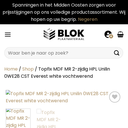
Spanningen in het Midden Oosten zorgen voor
prijsstijgingen op ons volledige productassortiment. Wij
hopen op uw begrip.
Negeren
Ga
naar
inhoud
Zoeken
naar:
Home
/
Shop
/
Topfix MDF MR 2-zijdig HPL Unilin
0WE28 CST Everest white vochtwerend