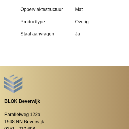
Oppervlaktestructuur
Mat
Producttype
Overig
Staal aanvragen
Ja
BLOK Beverwijk
Parallelweg 122a
1948 NN Beverwijk
0251 - 210 698