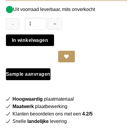
Uit voorraad leverbaar, mits onverkocht
*BULK*
In winkelwagen
Unilin
Clicwall
MDF
MR
Lakdraagfolie
Sample aanvragen
050
mat
wit
Hoogwaardig
plaatmateriaal
aantal
Maatwerk
plaatbewerking
Klanten beoordelen ons met een
4.2/5
Snelle
landelijke
levering