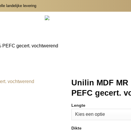
le landelijke levering
% PEFC gecert. vochtwerend
Unilin MDF MR 
PEFC gecert. v
Lengte
Dikte