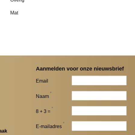
Mat
Aanmelden voor onze nieuwsbrief
Email
*
Naam
*
8 + 3 =
*
E-mailadres
aak