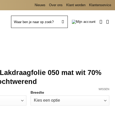
Nieuws
Over ons
Klant worden
Klantenservice
Zoeken
naar:
Lakdraagfolie 050 mat wit 70%
ochtwerend
WISSEN
Breedte