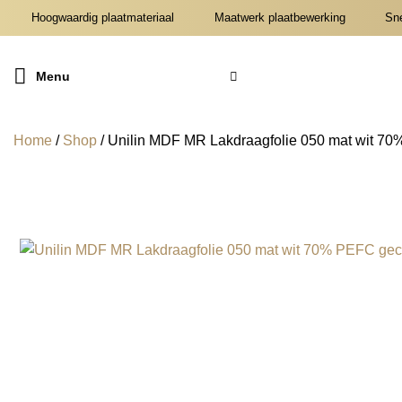
Ga
Hoogwaardig plaatmateriaal
Maatwerk plaatbewerking
Snel
naar
inhoud
Menu
Home
/
Shop
/
Unilin MDF MR Lakdraagfolie 050 mat wit 70