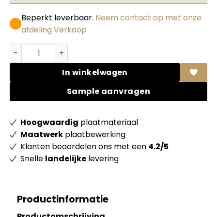
Beperkt leverbaar.
Neem contact op met onze
afdeling Verkoop
Abet HPL Polaris Co 1853 Muschio Black Kraft/ legergro
In winkelwagen
Sample aanvragen
Hoogwaardig
plaatmateriaal
Maatwerk
plaatbewerking
Klanten beoordelen ons met een
4.2/5
Snelle
landelijke
levering
Productinformatie
Productomschrijving