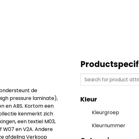
Productspecif
 ondersteunt de
high pressure laminate),
Kleur
n en ABS. Kortom een
Kleurgroep
llectie kenmerkt zich
ingen, een textiel M03,
Kleurnummer
rf W07 en V2A. Andere
nze afdeling Verkoop