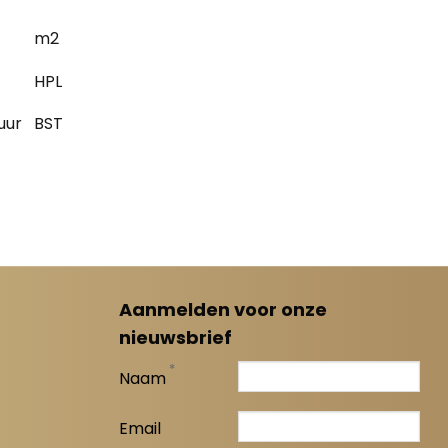
m2
HPL
uur
BST
Aanmelden voor onze
nieuwsbrief
*
Naam
Email