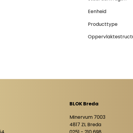
Eenheid
Producttype
Oppervlaktestruct
BLOK Breda
8
Minervum 7003
4817 ZL Breda
54
0251 - 210 698