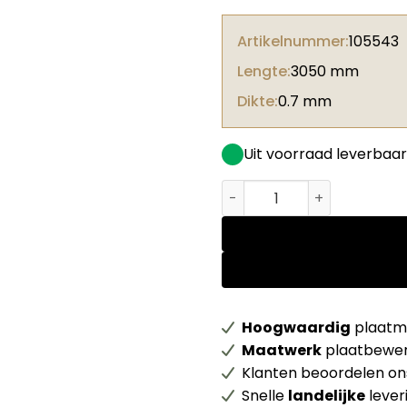
Artikelnummer:
105543
Lengte:
3050 mm
Dikte:
0.7 mm
Uit voorraad leverbaar
Unilin HPL 0F253 BST Carr
Hoogwaardig
plaatma
Maatwerk
plaatbewer
Klanten beoordelen o
Snelle
landelijke
lever