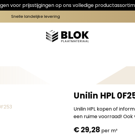
en voor prijsstijgingen op ons volledige productassortim
Snelle landelijke levering
Unilin HPL 0F
Unilin HPL kopen of infor
een ruime voorraad! Ook v
€
29,28
per m²