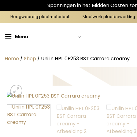
Spanningen in het Midden Oosten zorg
Ga
Hoogwaardig plaatmateriaal
Maatwerk plaatbewerking
naar
inhoud
Menu
Home
/
Shop
/
Unilin HPL 0F253 BST Carrara creamy