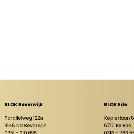
BLOK Beverwijk
BLOK Ede
Parallelweg 122a
Keplerlaan 
1948 NN Beverwijk
6716 BS Ede
0251 - 210 698
0318 - 763 5