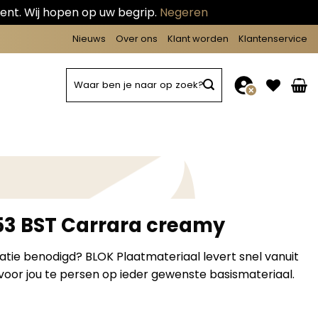
ent. Wij hopen op uw begrip.
Negeren
Nieuws
Over ons
Klant worden
Klantenservice
Zoeken
naar:
253 BST Carrara creamy
matie benodigd? BLOK Plaatmateriaal levert snel vanuit
oor jou te persen op ieder gewenste basismateriaal.