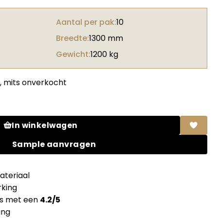
Aantal per pak:
10
Breedte:
1300 mm
Gewicht:
1200 kg
, mits onverkocht
ara creamy aantal
In winkelwagen
Sample aanvragen
teriaal
king
ns met een
4.2/5
ing